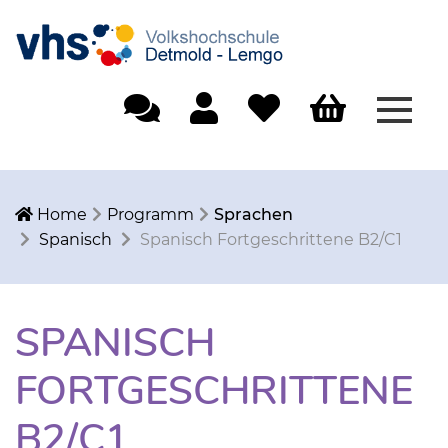
Menü
Einfache Sprache
Mein Konto
Merkliste
Warenkorb
Home
Programm
Sprachen
Spanisch
Spanisch Fortgeschrittene B2/C1
SPANISCH
FORTGESCHRITTENE
B2/C1