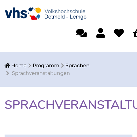
Einfache Sprache
Mein Konto
Merkliste
W
Home
Programm
Sprachen
Sprachveranstaltungen
SPRACHVERANSTALT