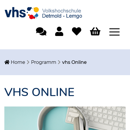
Menü
Einfache Sprache
Mein Konto
Merkliste
Warenkorb
Home
Programm
vhs Online
VHS ONLINE