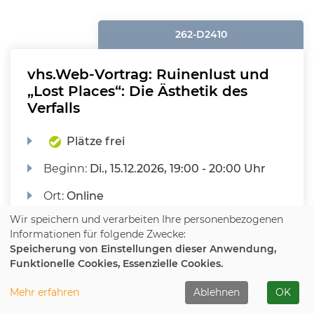
262-D2410
vhs.Web-Vortrag: Ruinenlust und
„Lost Places“: Die Ästhetik des
Verfalls
Plätze frei
Beginn:
Di.
, 15.12.2026, 19:00 - 20:00 Uhr
Ort:
Online
Wir speichern und verarbeiten Ihre personenbezogenen
Ohne Gebühr
Informationen für folgende Zwecke:
Speicherung von Einstellungen dieser Anwendung,
Funktionelle Cookies, Essenzielle Cookies.
KURS MERKEN
Mehr erfahren
Ablehnen
OK
WEITERE DETAILS