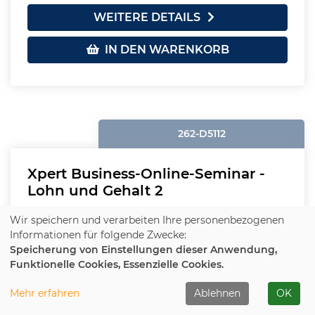
WEITERE DETAILS
IN DEN WARENKORB
262-D5112
Xpert Business-Online-Seminar -
Lohn und Gehalt 2
Wir speichern und verarbeiten Ihre personenbezogenen
Plätze frei
Informationen für folgende Zwecke:
Speicherung von Einstellungen dieser Anwendung,
Beginn:
Mo.
, 02.11.2026, 18:30 - 20:30 Uhr
Funktionelle Cookies, Essenzielle Cookies.
Ort:
Online
Mehr erfahren
Ablehnen
OK
330,00 €
(nicht ermäßigbar)