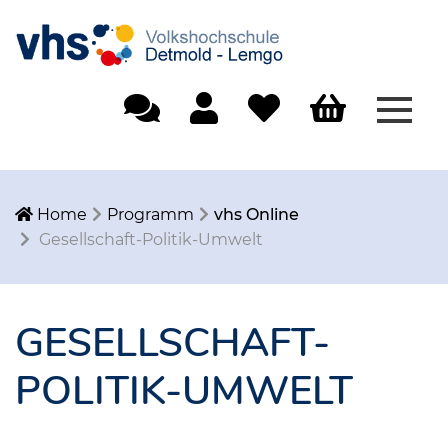
Menü
Einfache Sprache
Mein Konto
Merkliste
Warenkorb
Home
Programm
vhs Online
Gesellschaft-Politik-Umwelt
GESELLSCHAFT-
POLITIK-UMWELT