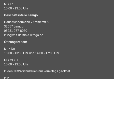
Mi • Fr
10:00 - 13:00 Uhr
Geschäftsstelle Lemgo
Haus Wippermann • Kramerstr. 5
32657 Lemgo
05231 977-8030
info@vhs-detmold-lemgo.de
Öffnungszeiten:
Mo • Do
10:00 - 13:00 Uhr und 14:00 - 17:00 Uhr
Di • Mi • Fr
10:00 - 13:00 Uhr
In den NRW-Schulferien nur vormittags geöffnet.
Info
Impressum
AGB • Teilnahmebedingungen
Datenschutzerklärung
Widerruf
Barrierefreiheit
Cookie Einstellungen