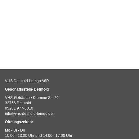
VHS Detmold-Lemgo AöR
Geschäftsstelle Detmold
VHS-Gebäude • Krumme Str. 20
32756 Detmold
05231 977-8010
info@vhs-detmold-lemgo.de
Öffnungszeiten:
Mo • Di • Do
10:00 - 13:00 Uhr und 14:00 - 17:00 Uhr