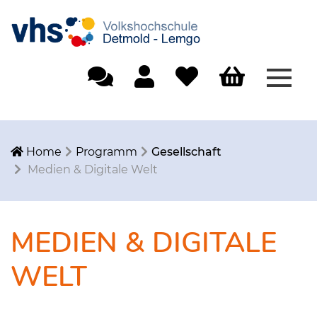
Menü
Einfache Sprache
Mein Konto
Merkliste
Warenkorb
Home
Programm
Gesellschaft
Medien & Digitale Welt
MEDIEN & DIGITALE
WELT