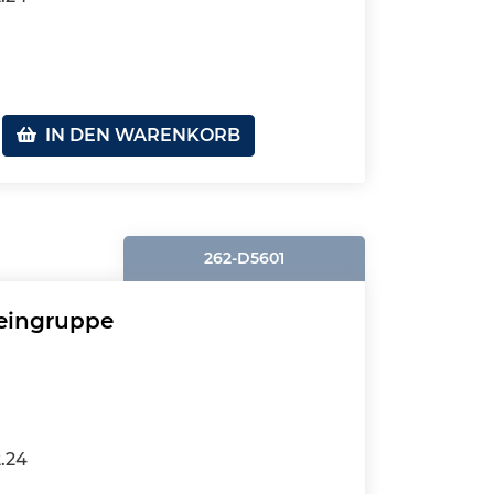
IN DEN WARENKORB
262-D5601
leingruppe
2.24