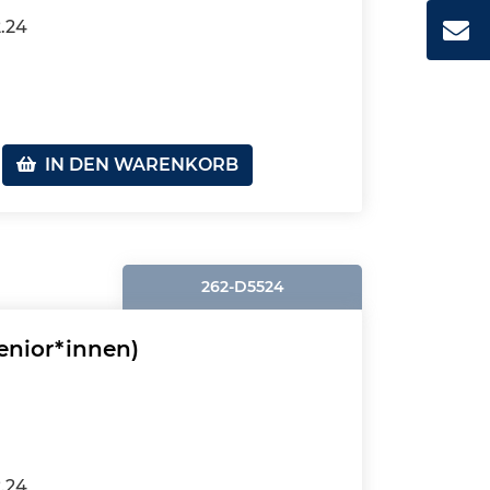
2.24
IN DEN WARENKORB
262-D5524
Senior*innen)
2.24