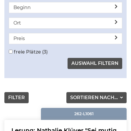
Beginn
Ort
Preis
freie Plätze
(3)
FILTER
SORTIEREN NACH...
262-L1061
Lesung: Nathalie Klüver "Sei mutig,