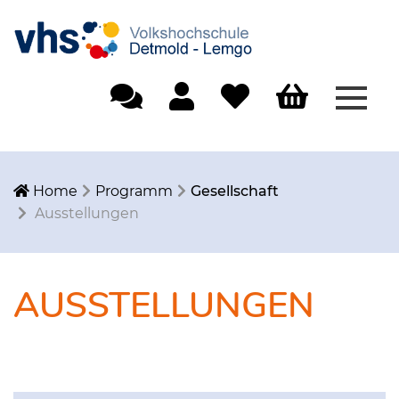
Menü
Einfache Sprache
Mein Konto
Merkliste
Warenkorb
Home
Programm
Gesellschaft
Ausstellungen
AUSSTELLUNGEN