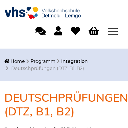
Menü
Einfache Sprache
Mein Konto
Merkliste
Warenkorb
Home
Programm
Integration
Deutschprüfungen (DTZ, B1, B2)
DEUTSCHPRÜFUNGEN
(DTZ, B1, B2)