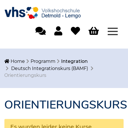
Menü
Einfache Sprache
Mein Konto
Merkliste
Warenkorb
Home
Programm
Integration
Deutsch Integrationskurs (BAMF)
Orientierungskurs
ORIENTIERUNGSKURS
Es wurden leider keine Kurse