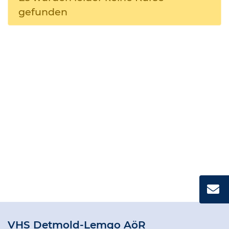
gefunden
VHS Detmold-Lemgo AöR