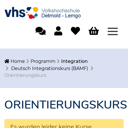
Menü
Einfache Sprache
Mein Konto
Merkliste
Warenkorb
Home
Programm
Integration
Deutsch Integrationskurs (BAMF)
Orientierungskurs
ORIENTIERUNGSKURS
Es wurden leider keine Kurse