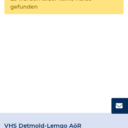
gefunden
VHS Detmold-Lemgo AöR