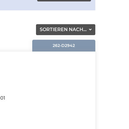
SORTIEREN NACH...
262-D2942
101