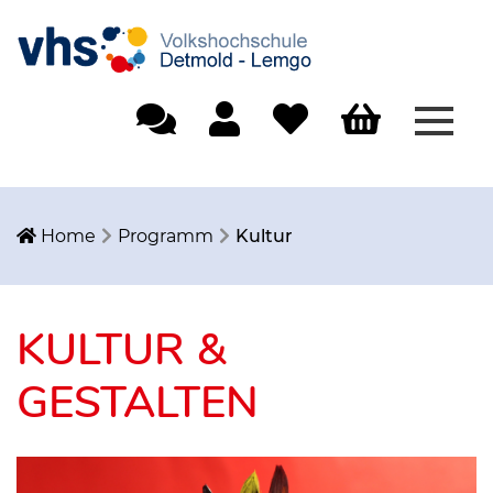
Menü
Einfache Sprache
Mein Konto
Merkliste
Warenkorb
Home
Programm
Kultur
KULTUR &
GESTALTEN