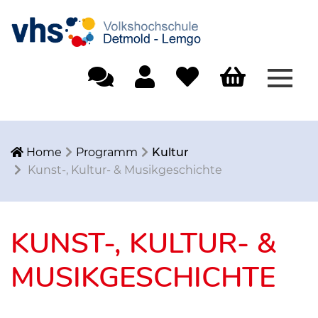
Menü
Einfache Sprache
Mein Konto
Merkliste
Warenkorb
Home
Programm
Kultur
Kunst-, Kultur- & Musikgeschichte
KUNST-, KULTUR- &
MUSIKGESCHICHTE