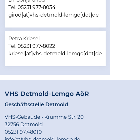
Tel.
05231 977-8034
girod[at]vhs-detmold-lemgo[dot]de
Petra Kriesel
Tel.
05231 977-8022
kriesel[at]vhs-detmold-lemgo[dot]de
VHS Detmold-Lemgo AöR
Geschäftsstelle Detmold
VHS-Gebäude • Krumme Str. 20
32756 Detmold
05231 977-8010
info(at)vhs-detmold-lemgo.de