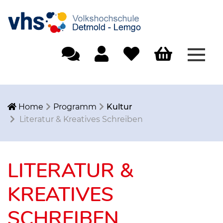
Menü
Einfache Sprache
Mein Konto
Merkliste
Warenkorb
Home
Programm
Kultur
Literatur & Kreatives Schreiben
LITERATUR &
KREATIVES
SCHREIBEN