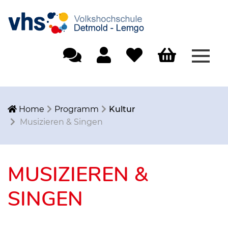
Menü
Einfache Sprache
Mein Konto
Merkliste
Warenkorb
Home
Programm
Kultur
Musizieren & Singen
MUSIZIEREN &
SINGEN