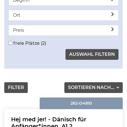
Beginn
Ort
Preis
freie Plätze
(2)
FILTER
SORTIEREN NACH...
262-D4810
Hej med jer! - Dänisch für
Anfänger*innen, A1.2