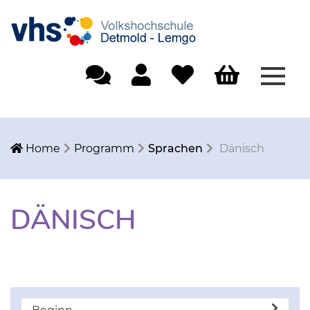
Menü
Einfache Sprache
Mein Konto
Merkliste
Warenkorb
Home
Programm
Sprachen
Dänisch
DÄNISCH