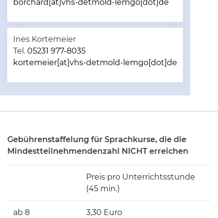
borchard[at]vhs-detmold-lemgo[dot]de
Ines Kortemeier
Tel.
05231 977-8035
kortemeier[at]vhs-detmold-lemgo[dot]de
Gebührenstaffelung für Sprachkurse, die die
Mindestteilnehmendenzahl NICHT erreichen
Preis pro Unterrichtsstunde
(45 min.)
ab 8
3,30 Euro