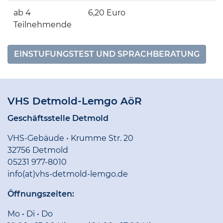
ab 4
6,20 Euro
Teilnehmende
EINSTUFUNGSTEST UND SPRACHBERATUNG
VHS Detmold-Lemgo AöR
Geschäftsstelle Detmold
VHS-Gebäude • Krumme Str. 20
32756 Detmold
05231 977-8010
info(at)vhs-detmold-lemgo.de
Öffnungszeiten:
Mo • Di • Do