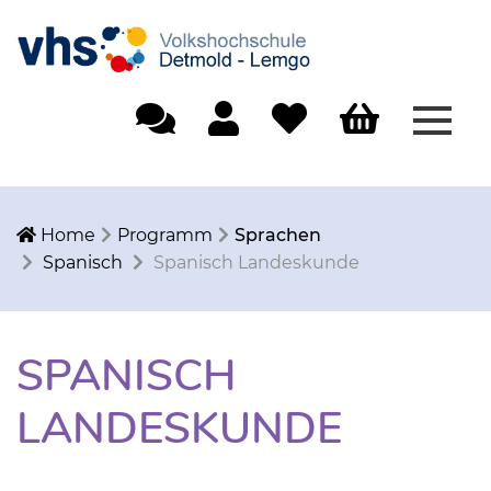
Menü
Einfache Sprache
Mein Konto
Merkliste
Warenkorb
Home
Programm
Sprachen
Spanisch
Spanisch Landeskunde
SPANISCH
LANDESKUNDE