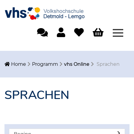
Menü
Einfache Sprache
Mein Konto
Merkliste
Warenkorb
Home
Programm
vhs Online
Sprachen
SPRACHEN