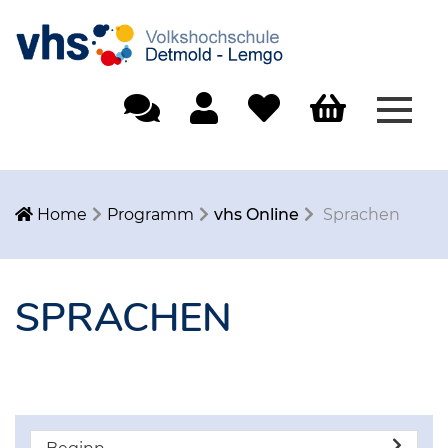
Menü
Einfache Sprache
Mein Konto
Merkliste
Warenkorb
Home
Programm
vhs Online
Sprachen
SPRACHEN