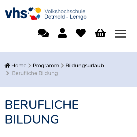
Menü
Einfache Sprache
Mein Konto
Merkliste
Warenkorb
Home
Programm
Bildungsurlaub
Berufliche Bildung
BERUFLICHE
BILDUNG