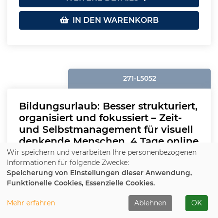
IN DEN WARENKORB
271-L5052
Bildungsurlaub: Besser strukturiert,
organisiert und fokussiert – Zeit-
und Selbstmanagement für visuell
denkende Menschen. 4 Tage online
Wir speichern und verarbeiten Ihre personenbezogenen
Informationen für folgende Zwecke:
Plätze frei
Speicherung von Einstellungen dieser Anwendung,
Beginn:
Fr.
, 29.01.2027, 09:30 - 17:00 Uhr
Funktionelle Cookies, Essenzielle Cookies.
Ort:
Online - Zoom Raum 1
Mehr erfahren
Ablehnen
OK