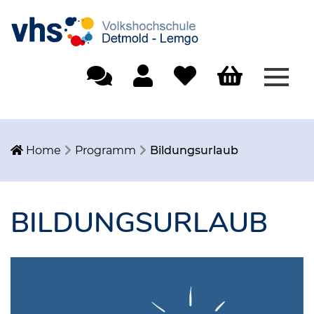
Menü
Einfache Sprache
Mein Konto
Merkliste
Warenkorb
Home
Programm
Bildungsurlaub
BILDUNGSURLAUB