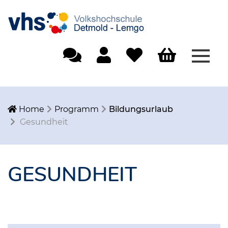
Menü
Einfache Sprache
Mein Konto
Merkliste
Warenkorb
Home
Programm
Bildungsurlaub
Gesundheit
GESUNDHEIT