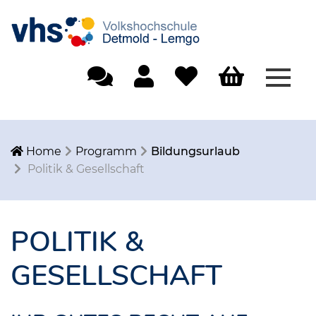
Menü
Einfache Sprache
Mein Konto
Merkliste
Warenkorb
Home
Programm
Bildungsurlaub
Politik & Gesellschaft
POLITIK &
GESELLSCHAFT