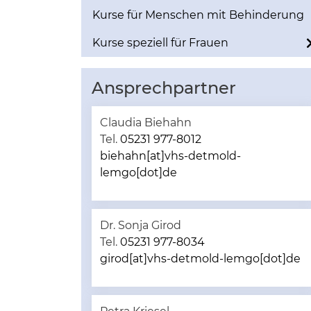
Kurse für Menschen mit Behinderung
Kurse speziell für Frauen
Ansprechpartner
Claudia Biehahn
Tel.
05231 977-8012
biehahn[at]vhs-detmold-
lemgo[dot]de
Dr. Sonja Girod
Tel.
05231 977-8034
girod[at]vhs-detmold-lemgo[dot]de