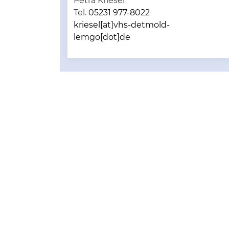
Petra Kriesel
Tel.
05231 977-8022
kriesel[at]vhs-detmold-
lemgo[dot]de