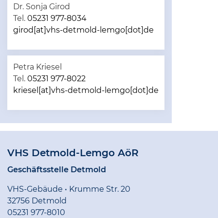
Dr. Sonja Girod
Tel.
05231 977-8034
girod[at]vhs-detmold-lemgo[dot]de
Petra Kriesel
Tel.
05231 977-8022
kriesel[at]vhs-detmold-lemgo[dot]de
VHS Detmold-Lemgo AöR
Geschäftsstelle Detmold
VHS-Gebäude • Krumme Str. 20
32756 Detmold
05231 977-8010