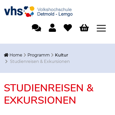
Menü
Einfache Sprache
Mein Konto
Merkliste
Warenkorb
Home
Programm
Kultur
Studienreisen & Exkursionen
STUDIENREISEN &
EXKURSIONEN