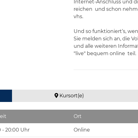
Internet-Anschluss und di
reichen und schon nehmen
vhs.
Und so funktioniert‘s, we
Sie melden sich an, die V
und alle weiteren Inform
"live" bequem online teil.
Kursort(e)
eit
Ort
0 - 20:00 Uhr
Online