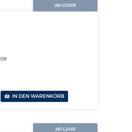
261-D3309
109
IN DEN WARENKORB
261-L2455