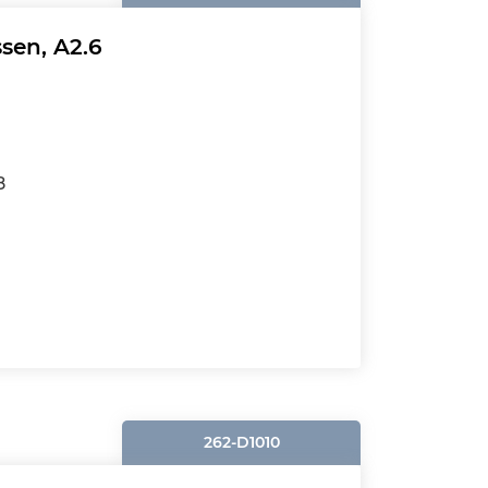
sen, A2.6
8
262-D1010