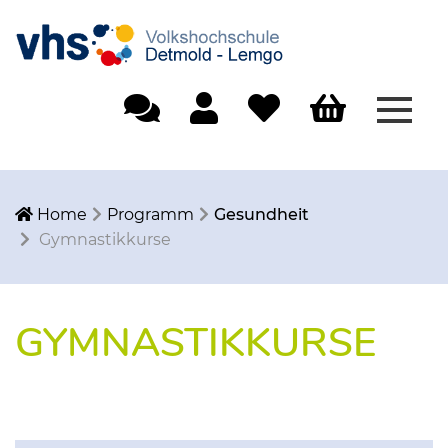
Menü
Einfache Sprache
Mein Konto
Merkliste
Warenkorb
Home
Programm
Gesundheit
Gymnastikkurse
GYMNASTIKKURSE