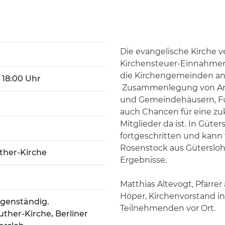
Die evangelische Kirche ve
Kirchensteuer-Einnahmen 
die Kirchengemeinden an,
 - 18:00 Uhr
Zusammenlegung von Arbe
und Gemeindehäusern, F
auch Chancen für eine zuku
Mitglieder da ist. In Güter
fortgeschritten und kann 
Rosenstock aus Gütersloh 
ther-Kirche
Ergebnisse.
Matthias Altevogt, Pfarre
Höper, Kirchenvorstand in 
eigenständig.
Teilnehmenden vor Ort.
uther-Kirche, Berliner