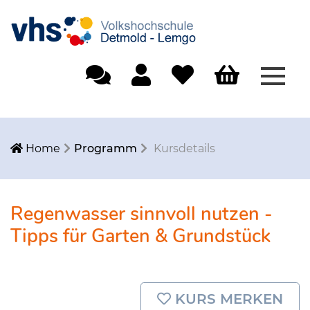
Menü
Einfache Sprache
Mein Konto
Merkliste
Warenkorb
Home
Programm
Kursdetails
Regenwasser sinnvoll nutzen -
Tipps für Garten & Grundstück
KURS MERKEN