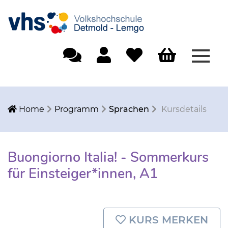
Menü
Einfache Sprache
Mein Konto
Merkliste
Warenkorb
Home
Programm
Sprachen
Kursdetails
Buongiorno Italia! - Sommerkurs
für Einsteiger*innen, A1
KURS MERKEN