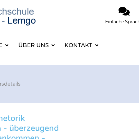
Einfache Sprac
SUCHBEGRIFF FÜR 
CE
ÜBER UNS
KONTAKT
rsdetails
hetorik
n - überzeugend
 ankommen -